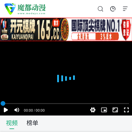



00:00 / 00:00
视频
榜单