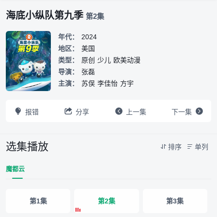
海底小纵队第九季
第2集
年代：
2024
地区：
美国
类型：
原创
少儿
欧美动漫
导演：
张磊
主演：
苏俣
李佳怡
方宇




报错
分享
上一集
下一集
选集播放
排序
单列


魔都云
第1集
第2集
第3集