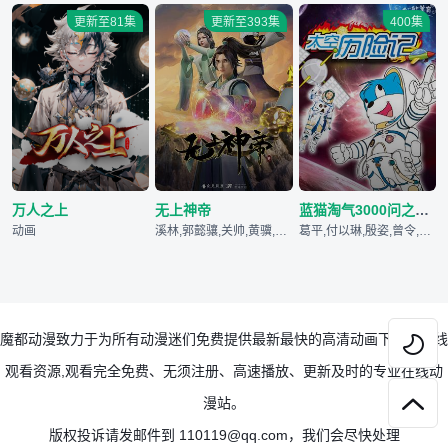
更新至81集
更新至393集
400集
万人之上
无上神帝
蓝猫淘气3000问之太空历险记‎‎
动画
溪林,郭懿骧,关帅,黄骥,季骜杰,钟巍,烈之流星,蘭雨馨,张...
葛平,付以琳,殷姿,曾令,王峰 Feng Wang,袁慧敏 Huimin Yu...
魔都动漫致力于为所有动漫迷们免费提供最新最快的高清动画下载及在线

观看资源,观看完全免费、无须注册、高速播放、更新及时的专业在线动

漫站。
版权投诉请发邮件到 110119@qq.com，我们会尽快处理