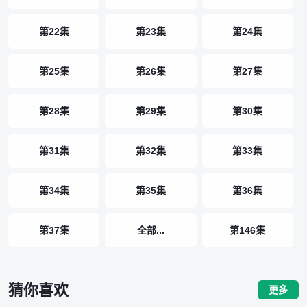
第22集
第23集
第24集
第25集
第26集
第27集
第28集
第29集
第30集
第31集
第32集
第33集
第34集
第35集
第36集
第37集
全部...
第146集
猜你喜欢
更多