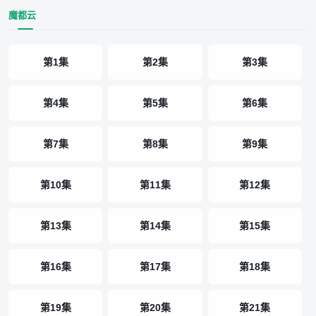
魔都云
第1集
第2集
第3集
第4集
第5集
第6集
第7集
第8集
第9集
第10集
第11集
第12集
第13集
第14集
第15集
第16集
第17集
第18集
第19集
第20集
第21集