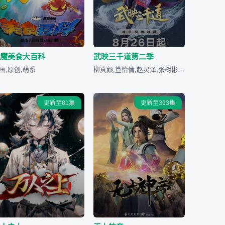
小魔美食大百科
武映三千道第二季
画,原创,萌系
柳真颜,笪怡倩,赵灵泽,张树彬,井井,王一斐,赵泽轩,大臣老...
更新至81集
更新至393集