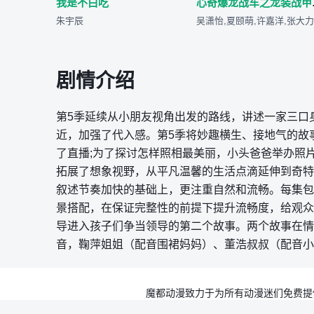
我是不白吃
心奇
朱宇辰
剧情介绍
第5季延续从小朋友视角出发的路线，讲述一家三口
近，加强了代入感。第5季将妙趣横生、接地气的故
了直播;为了探讨怎样照相最美丽，小头爸爸举办照
拓展了想象视野，从平凡温馨的生活点滴延伸到奇特丰
叙述节奏加快的基础上，更注重自然和流畅。每集包
景搭配，在保证完整性的前提下提升流畅度，给观众
导进入孩子们争当领导的第二个故事。两个故事在情
音，鞠萍姐姐（配音围裙妈妈）、董浩叔叔（配音小
魔都动漫致力于为所有动漫迷们免费提