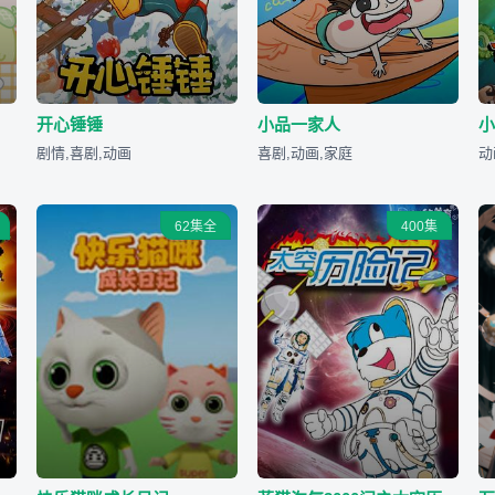
开心锤锤
小品一家人
剧情,喜剧,动画
喜剧,动画,家庭
动
62集全
400集