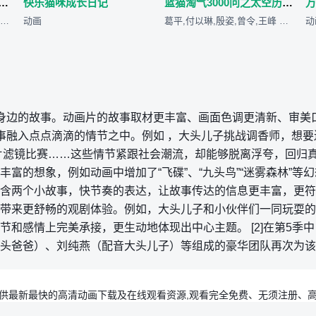
爆龙战车之龙装战甲 精华篇
快乐猫咪成长日记
蓝猫淘气3000问之太空历险记‎‎
吴潇怡,夏颐萌,许嘉洋,张大力,白文显,波波,张昊天,张力萌...
动画
葛平,付以琳,殷姿,曾令,王峰 Feng Wang,袁慧敏 Huimin Yu...
动
身边的故事。动画片的故事取材更丰富、画面色调更清新、审美
事融入点点滴滴的情节之中。例如 ，大头儿子挑战调香师，想要
片滤镜比赛……这些情节紧跟社会潮流，却能够脱离浮夸，回归真
富的想象，例如动画中增加了“飞碟”、“九头鸟”“迷雾森林”等
含两个小故事，快节奏的表达，让故事传达的信息更丰富，更符
带来更舒畅的观剧体验。例如，大头儿子和小伙伴们一同玩耍的
节和感情上完美承接，更生动地体现出中心主题。 [2]在第5季
头爸爸）、刘纯燕（配音大头儿子）等组成的豪华团队再次为该
供最新最快的高清动画下载及在线观看资源,观看完全免费、无须注册、