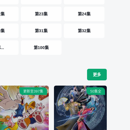
2集
第23集
第24集
0集
第31集
第32集
..
第100集
更多
更新至397集
50集全