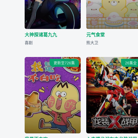
大神探诸葛九九
元气食堂
喜剧
熊大卫
更新至726集
26集全