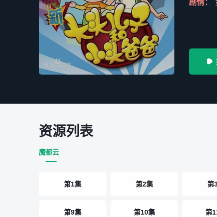
剧情：

资源列表
魔都云
第1集
第2集
第
第9集
第10集
第1