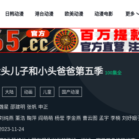
日韩动漫
港台动漫
欧美动漫
动漫电影
更多
大头儿子和小头爸爸第五季
100集全
大陆
动画
儿童
国产动漫
魏星
邵建明
张帆
申正
刘纯燕
董浩
鞠萍
阎萌萌
杨莹
李金燕
曹云图
孟宇
李楠
刘妤姻
2023-11-24