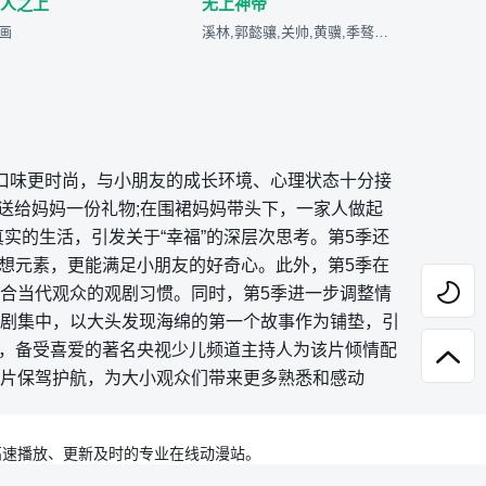
万人之上
无上神帝
画
溪林,郭懿骧,关帅,黄骥,季骜杰,钟巍,烈之流星,蘭雨馨,张...
口味更时尚，与小朋友的成长环境、心理状态十分接
送给妈妈一份礼物;在围裙妈妈带头下，一家人做起
实的生活，引发关于“幸福”的深层次思考。第5季还
幻想元素，更能满足小朋友的好奇心。此外，第5季在

合当代观众的观剧习惯。同时，第5季进一步调整情
剧集中，以大头发现海绵的第一个故事作为铺垫，引
中，备受喜爱的著名央视少儿频道主持人为该片倾情配

片保驾护航，为大小观众们带来更多熟悉和感动
高速播放、更新及时的专业在线动漫站。