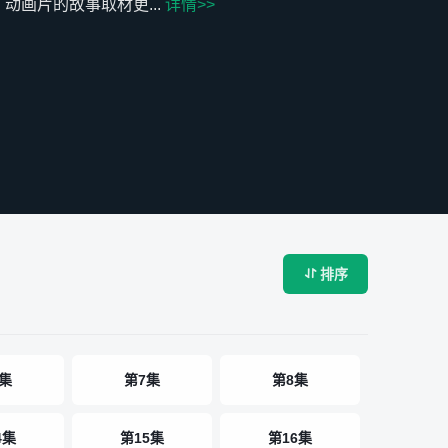
画片的故事取材更...
详情>>
排序

集
第7集
第8集
4集
第15集
第16集