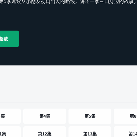
第5季延续从小朋友视角出发的路线，讲述一家三口身边的故事。动
播放
3集
第4集
第5集
第6
1集
第12集
第13集
第1