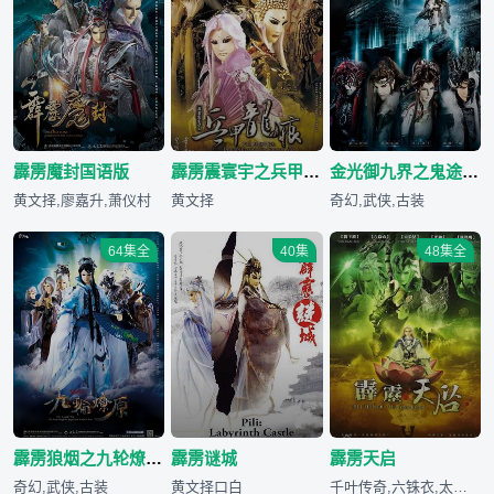
霹雳魔封国语版
霹雳震寰宇之兵甲龙痕
金光御九界之鬼途奇行录
黄文择,廖嘉升,萧仪村
黄文择
奇幻,武侠,古装
64集全
40集
48集全
霹雳狼烟之九轮燎原国语版
霹雳谜城
霹雳天启
奇幻,武侠,古装
黄文择口白
千叶传奇,六铢衣,太学主