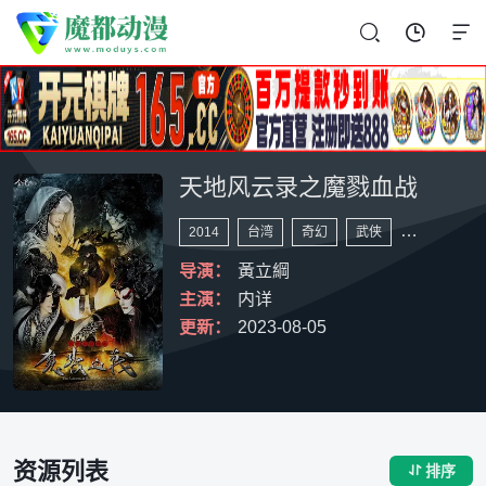



天地风云录之魔戮血战
2014
台湾
奇幻
武侠
港台动漫
导演：
黃立綱
主演：
内详
更新：
2023-08-05
资源列表
排序
