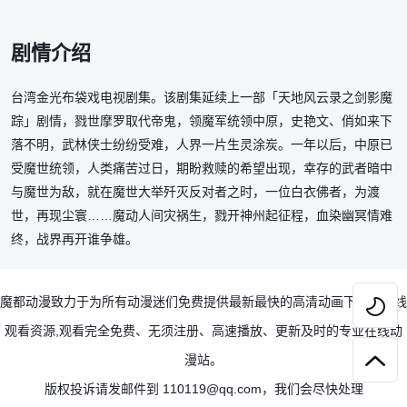
剧情介绍
台湾金光布袋戏电视剧集。该剧集延续上一部「天地风云录之剑影魔
踪」剧情，戮世摩罗取代帝鬼，领魔军统领中原，史艳文、俏如来下
落不明，武林侠士纷纷受难，人界一片生灵涂炭。一年以后，中原已
受魔世统领，人类痛苦过日，期盼救赎的希望出现，幸存的武者暗中
与魔世为敌，就在魔世大举歼灭反对者之时，一位白衣佛者，为渡
世，再现尘寰……魔动人间灾祸生，戮开神州起征程，血染幽冥情难
终，战界再开谁争雄。
魔都动漫致力于为所有动漫迷们免费提供最新最快的高清动画下载及在线

观看资源,观看完全免费、无须注册、高速播放、更新及时的专业在线动

漫站。
版权投诉请发邮件到 110119@qq.com，我们会尽快处理